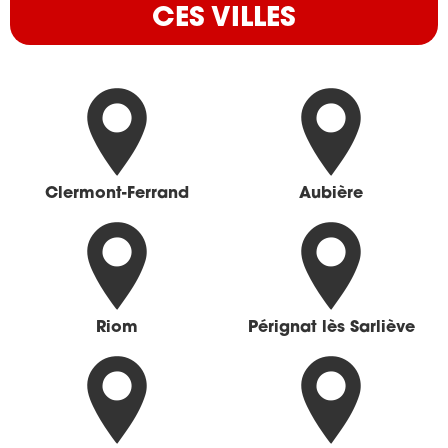
CES VILLES
Clermont-Ferrand
Aubière
Riom
Pérignat lès Sarliève