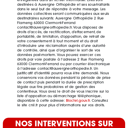
enregistrées dans un fichier informatisé. Elles sont
destinées à Auvergne Orthopédie et ses sous-traitants
dans le seul but de répondre à votre message. Les
données collectées seront communiquées aux seuls
destinataires suivants: Auvergne Orthopédie 2 Rue
Flameng 63000 Clermont-Ferrand
contact@auvergneorthopedie.fr. Vous disposez de
droits d’accès, de rectification, d’effacement, de
portabilité, de limitation, d’opposition, de retrait de
votre consentement à tout moment et du droit
d’introduire une réclamation auprès d’une autorité
de contrôle, ainsi que d’organiser le sort de vos
données post-mortem. Vous pouvez exercer ces
droits par voie postale à l'adresse 2 Rue Flameng
63000 Clermont-Ferrand ou par courrier électronique
à l'adresse contact@auvergneorthopedie.fr. Un
justificatif d'identité pourra vous être demandé. Nous
conservons vos données pendant la période de prise
de contact puis pendant la durée de prescription
légale aux fins probatoires et de gestion des
contentieux. Vous avez le droit de vous inscrire sur la
liste d'opposition au démarchage téléphonique,
disponible à cette adresse:
Bloctel.gouv.fr
. Consultez
le site cnil.fr pour plus d’informations sur vos droits.
NOS INTERVENTIONS SUR